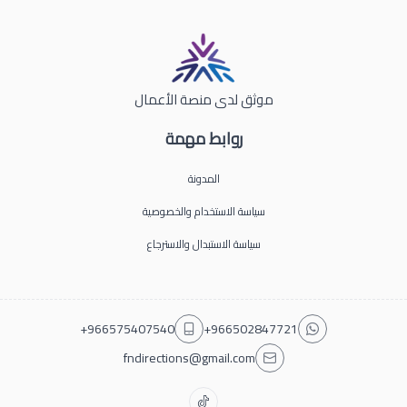
موثق لدى منصة الأعمال
روابط مهمة
المدونة
سياسة الاستخدام والخصوصية
سياسة الاستبدال والاسترجاع
+966575407540
+966502847721
fndirections@gmail.com