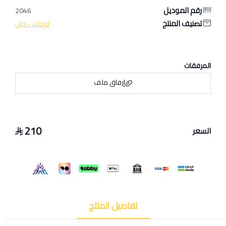
رقم الموديل
2046
تصنيف المنتج
لوحات - خيل
المرفقات
إرفاق ملف
210
السعر
اسحب و افلت الملف هنا
استعراض
تفاصيل المنتج