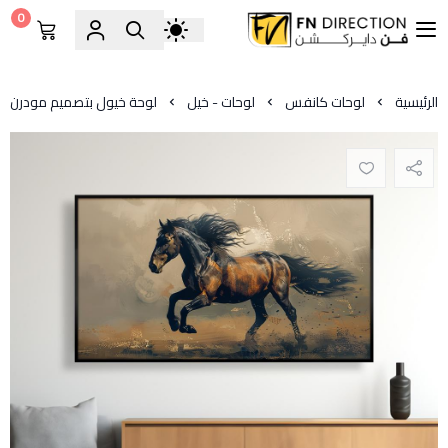
0
فن دايركشن
الرئيسية
لوحات كانفس
لوحات - خيل
لوحة خيول بتصميم مودرن