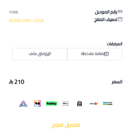
رقم الموديل
1096
تصنيف المنتج
لوحات - فنون متنوعة
المرفقات
إضافة ملاحظة
إرفاق ملف
210
السعر
اسحب و افلت الملف هنا
استعراض
تفاصيل المنتج