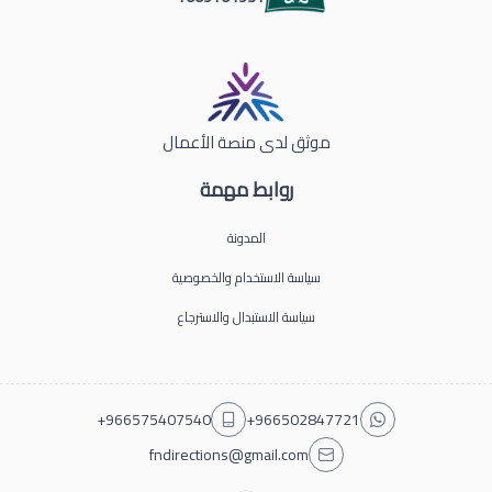
موثق لدى منصة الأعمال
روابط مهمة
المدونة
سياسة الاستخدام والخصوصية
سياسة الاستبدال والاسترجاع
+966575407540
+966502847721
fndirections@gmail.com