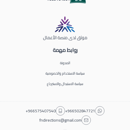
موثق لدى منصة الأعمال
روابط مهمة
المدونة
سياسة الاستخدام والخصوصية
سياسة الاستبدال والاسترجاع
+966575407540
+966502847721
fndirections@gmail.com