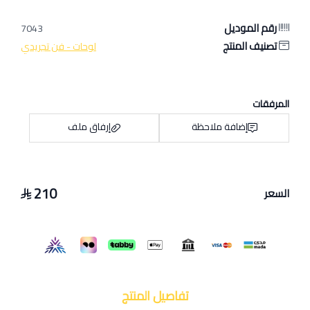
رقم الموديل
7043
تصنيف المنتج
لوحات - فن تجريدي
المرفقات
إضافة ملاحظة
إرفاق ملف
210
السعر
اسحب و افلت الملف هنا
استعراض
تفاصيل المنتج