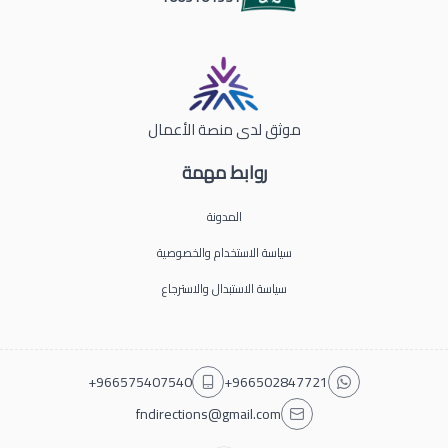
موثق لدى منصة الأعمال
روابط مهمة
المدونة
سياسة الاستخدام والخصوصية
سياسة الاستبدال والاسترجاع
+966575407540
+966502847721
fndirections@gmail.com