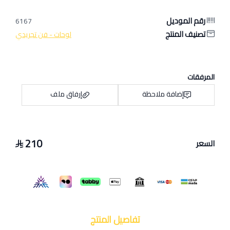
رقم الموديل
6167
تصنيف المنتج
لوحات - فن تجريدي
المرفقات
إضافة ملاحظة
إرفاق ملف
210
السعر
اسحب و افلت الملف هنا
استعراض
تفاصيل المنتج