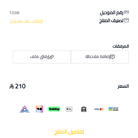
رقم الموديل
1038
تصنيف المنتج
لوحات - فن تجريدي
المرفقات
إضافة ملاحظة
إرفاق ملف
210
السعر
اسحب و افلت الملف هنا
استعراض
تفاصيل المنتج