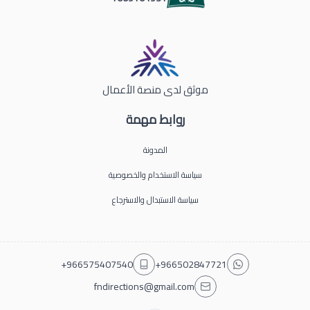
موثق لدى منصة الأعمال
روابط مهمة
المدونة
سياسة الاستخدام والخصوصية
سياسة الاستبدال والاسترجاع
+966575407540
+966502847721
fndirections@gmail.com