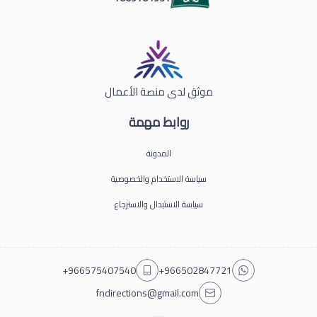
موثق لدى منصة الأعمال
روابط مهمة
المدونة
سياسة الاستخدام والخصوصية
سياسة الاستبدال والاسترجاع
+966575407540
+966502847721
fndirections@gmail.com