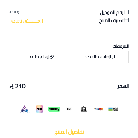
رقم الموديل
6155
تصنيف المنتج
لوحات - فن تجريدي
المرفقات
إضافة ملاحظة
إرفاق ملف
210
السعر
اسحب و افلت الملف هنا
استعراض
تفاصيل المنتج