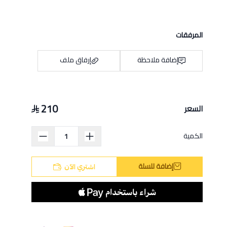
المرفقات
إضافة ملاحظة
إرفاق ملف
210
السعر
اسحب و افلت الملف هنا
استعراض
الكمية
إضافة للسلة
اشتري الآن