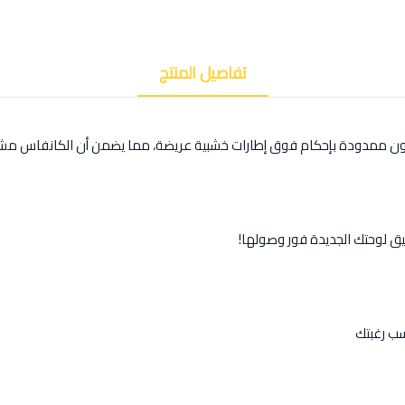
تفاصيل المنتج
كون ممدودة بإحكام فوق إطارات خشبية عريضة، مما يضمن أن الكانفاس مشد
يق لوحتك الجديدة فور وصولها!
ب رغبتك