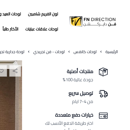
لون الفريم شامبين
لوحات العيد 
فن دايركشن
لوحات علاقات عبايات
الأكثر طلباً
الرئيسية
لوحات كانفس
لوحات - فن تجريدي
لوحة جدارية تج
منتجات أصلية
جودة عالية 100%
توصيل سريع
من 4-7 ايام
خيارات دفع متعددة
اختر طريقة الدفع الأنسب لك