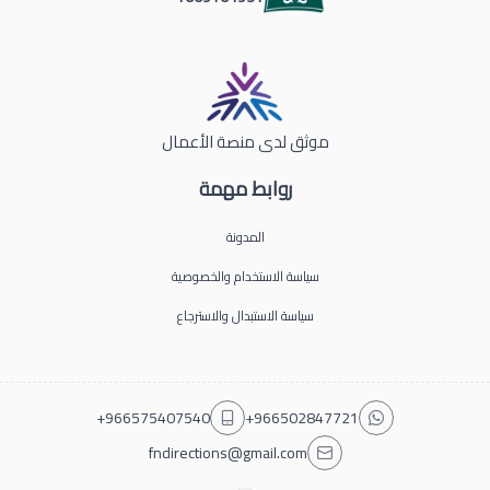
موثق لدى منصة الأعمال
روابط مهمة
المدونة
سياسة الاستخدام والخصوصية
سياسة الاستبدال والاسترجاع
+966575407540
+966502847721
fndirections@gmail.com