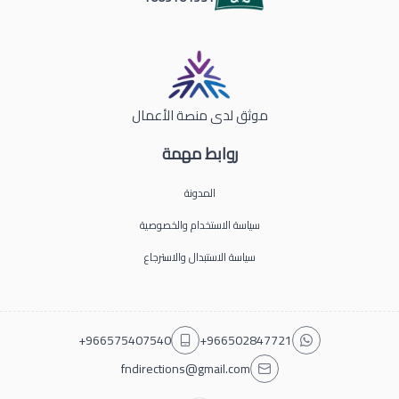
موثق لدى منصة الأعمال
روابط مهمة
المدونة
سياسة الاستخدام والخصوصية
سياسة الاستبدال والاسترجاع
+966575407540
+966502847721
fndirections@gmail.com