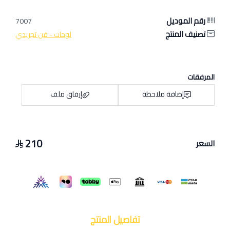
رقم الموديل
7007
تصنيف المنتج
لوحات - فن تجريدي
المرفقات
إضافة ملاحظة
إرفاق ملف
210
السعر
اسحب و افلت الملف هنا
استعراض
تفاصيل المنتج