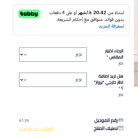
الرجاء اختيار
المقاس
*
اختر
هل تريد اضافة
اطار خارجي "برواز"
؟
*
اختر
رقم الموديل
6139
تصنيف المنتج
لوحات - فن تجريدي