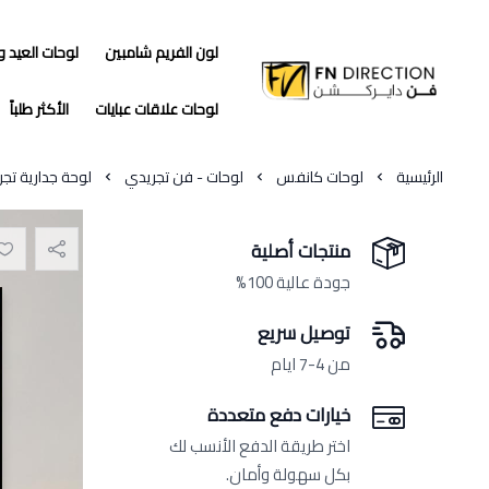
لون الفريم شامبين
لوحات العيد 
فن دايركشن
لوحات علاقات عبايات
الأكثر طلباً
الرئيسية
لوحات كانفس
لوحات - فن تجريدي
لوحة جدارية تج
منتجات أصلية
جودة عالية 100%
توصيل سريع
من 4-7 ايام
خيارات دفع متعددة
اختر طريقة الدفع الأنسب لك
بكل سهولة وأمان.