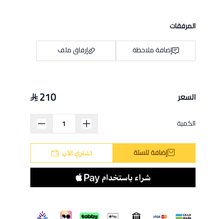
المرفقات
إضافة ملاحظة
إرفاق ملف
210
السعر
اسحب و افلت الملف هنا
استعراض
الكمية
إضافة للسلة
اشتري الآن