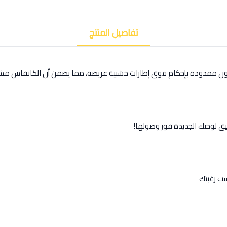
تفاصيل المنتج
كون ممدودة بإحكام فوق إطارات خشبية عريضة، مما يضمن أن الكانفاس مشد
يق لوحتك الجديدة فور وصولها!
ب رغبتك