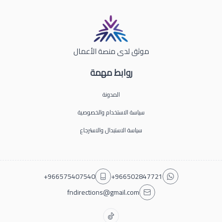
موثق لدى منصة الأعمال
روابط مهمة
المدونة
سياسة الاستخدام والخصوصية
سياسة الاستبدال والاسترجاع
+966575407540
+966502847721
fndirections@gmail.com