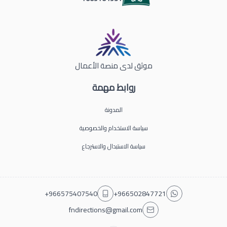
موثق لدى منصة الأعمال
روابط مهمة
المدونة
سياسة الاستخدام والخصوصية
سياسة الاستبدال والاسترجاع
+966575407540
+966502847721
fndirections@gmail.com