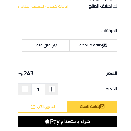
تصنيف المنتج
لوحات كانفس للتغطية الطبلون
المرفقات
إضافة ملاحظة
إرفاق ملف
243
السعر
اسحب و افلت الملف هنا
استعراض
الكمية
إضافة للسلة
اشتري الآن