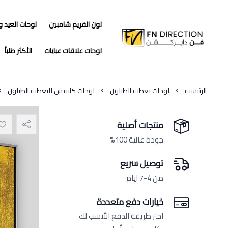
لون الفريم شامبين
لوحات العيد 
فن دايركشن
لوحات علاقات عبايات
الأكثر طلباً
الرئيسية
لوحات تغطية الطبلون
لوحات كانفس للتغطية الطبلون
منتجات أصلية
جودة عالية 100%
توصيل سريع
من 4-7 ايام
خيارات دفع متعددة
اختر طريقة الدفع الأنسب لك