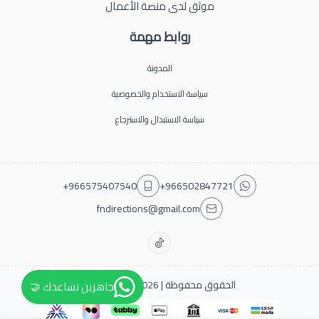
موثق لدى منصة الأعمال
روابط مهمة
المدونة
سياسة الاستخدام والخصوصية
سياسة الاستبدال والاسترجاع
+966575407540
+966502847721
fndirections@gmail.com
الحقوق محفوظة | 2026
فن دايركشن
جاهزين نساعدك 🤝