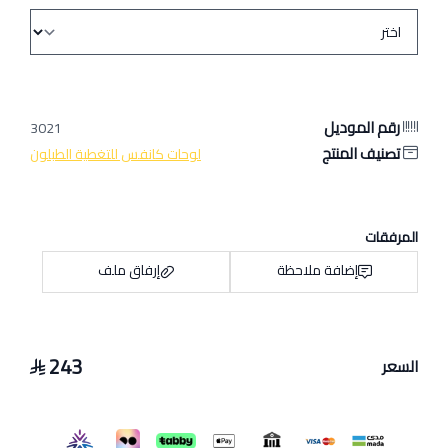
رقم الموديل
3021
تصنيف المنتج
لوحات كانفس للتغطية الطبلون
المرفقات
إضافة ملاحظة
إرفاق ملف
243
السعر
اسحب و افلت الملف هنا
استعراض