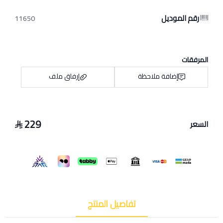
رقم الموديل
11650
المرفقات
إضافة ملاحظة
إرفاق ملف
229
السعر
اسحب و افلت الملف هنا
استعراض
تفاصيل المنتج