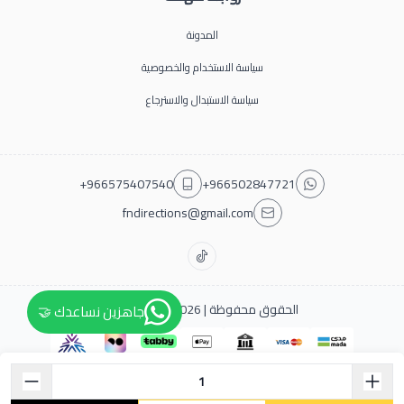
المدونة
سياسة الاستخدام والخصوصية
سياسة الاستبدال والاسترجاع
+966575407540
+966502847721
fndirections@gmail.com
الحقوق محفوظة | 2026
فن دايركشن
جاهزين نساعدك 🤝