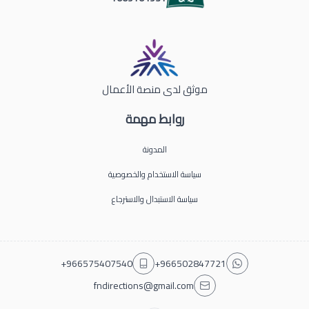
موثق لدى منصة الأعمال
روابط مهمة
المدونة
سياسة الاستخدام والخصوصية
سياسة الاستبدال والاسترجاع
+966575407540
+966502847721
fndirections@gmail.com