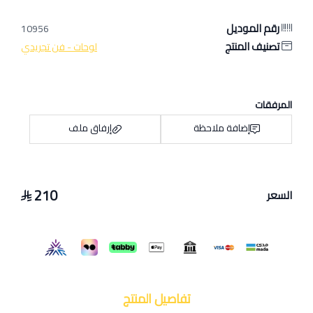
رقم الموديل
10956
تصنيف المنتج
لوحات - فن تجريدي
المرفقات
إضافة ملاحظة
إرفاق ملف
210
السعر
اسحب و افلت الملف هنا
استعراض
تفاصيل المنتج