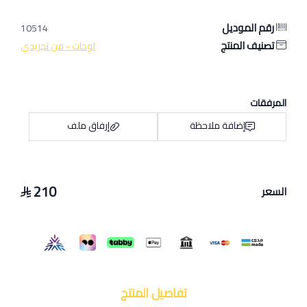
رقم الموديل
10514
تصنيف المنتج
لوحات - فن تجريدي
المرفقات
إضافة ملاحظة
إرفاق ملف
210
السعر
اسحب و افلت الملف هنا
استعراض
تفاصيل المنتج