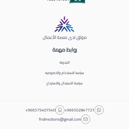
موثق لدى منصة الأعمال
روابط مهمة
المدونة
سياسة الاستخدام والخصوصية
سياسة الاستبدال والاسترجاع
+966575407540
+966502847721
fndirections@gmail.com