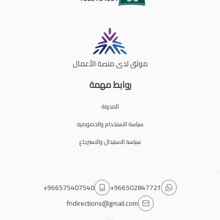
موثق لدى منصة الأعمال
روابط مهمة
المدونة
سياسة الاستخدام والخصوصية
سياسة الاستبدال والاسترجاع
+966575407540
+966502847721
fndirections@gmail.com