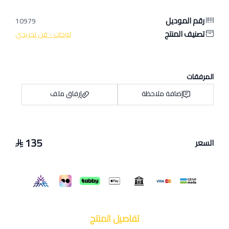
رقم الموديل
10979
تصنيف المنتج
لوحات - فن تجريدي
المرفقات
إضافة ملاحظة
إرفاق ملف
135
السعر
اسحب و افلت الملف هنا
استعراض
تفاصيل المنتج