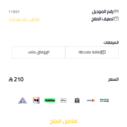
رقم الموديل
11831
تصنيف المنتج
لوحات - فن تجريدي
المرفقات
إضافة ملاحظة
إرفاق ملف
210
السعر
اسحب و افلت الملف هنا
استعراض
تفاصيل المنتج