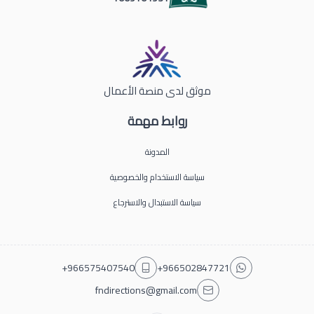
موثق لدى منصة الأعمال
روابط مهمة
المدونة
سياسة الاستخدام والخصوصية
سياسة الاستبدال والاسترجاع
+966575407540
+966502847721
fndirections@gmail.com