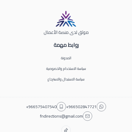
موثق لدى منصة الأعمال
روابط مهمة
المدونة
سياسة الاستخدام والخصوصية
سياسة الاستبدال والاسترجاع
+966575407540
+966502847721
fndirections@gmail.com