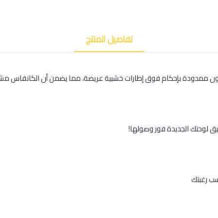
تفاصيل المنتج
كون ممدودة بإحكام فوق إطارات خشبية عريضة، مما يضمن أن الكانفاس مشد
يق لوحتك الجديدة فور وصولها!
ب رغبتك