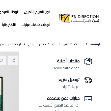
لون الفريم شامبين
لوحات العيد 
فن دايركشن
لوحات علاقات عبايات
الأكثر طلباً
الرئيسية
لوحات كانفس
لوحات - فن تجريدي
لوحة جدارية تج
منتجات أصلية
جودة عالية 100%
توصيل سريع
من 4-7 ايام
خيارات دفع متعددة
اختر طريقة الدفع الأنسب لك