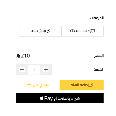
المرفقات
إضافة ملاحظة
إرفاق ملف
210
السعر
اسحب و افلت الملف هنا
استعراض
الكمية
إضافة للسلة
اشتري الآن