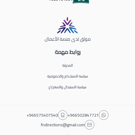
موثق لدى منصة الأعمال
روابط مهمة
المدونة
سياسة الاستخدام والخصوصية
سياسة الاستبدال والاسترجاع
+966575407540
+966502847721
fndirections@gmail.com