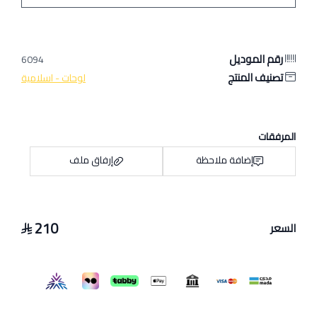
رقم الموديل
6094
تصنيف المنتج
لوحات - اسلامية
المرفقات
إضافة ملاحظة
إرفاق ملف
210
السعر
اسحب و افلت الملف هنا
استعراض