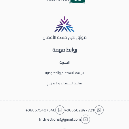
موثق لدى منصة الأعمال
روابط مهمة
المدونة
سياسة الاستخدام والخصوصية
سياسة الاستبدال والاسترجاع
+966575407540
+966502847721
fndirections@gmail.com