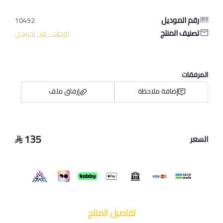
رقم الموديل
10492
تصنيف المنتج
لوحات - فن تجريدي
المرفقات
إضافة ملاحظة
إرفاق ملف
135
السعر
اسحب و افلت الملف هنا
استعراض
تفاصيل المنتج