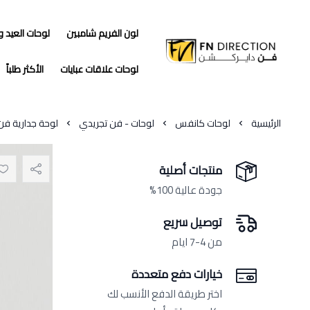
لون الفريم شامبين
لوحات العيد 
فن دايركشن
لوحات علاقات عبايات
الأكثر طلباً
الرئيسية
لوحات كانفس
لوحات - فن تجريدي
لوحة جدارية فن
منتجات أصلية
جودة عالية 100%
توصيل سريع
من 4-7 ايام
خيارات دفع متعددة
اختر طريقة الدفع الأنسب لك