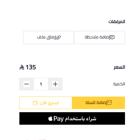
المرفقات
إضافة ملاحظة
إرفاق ملف
135
السعر
اسحب و افلت الملف هنا
استعراض
الكمية
إضافة للسلة
اشتري الآن