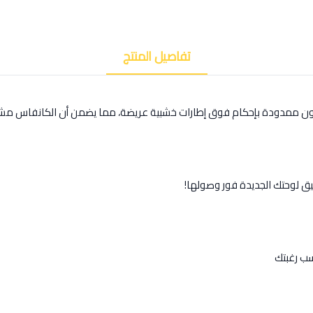
تفاصيل المنتج
كون ممدودة بإحكام فوق إطارات خشبية عريضة، مما يضمن أن الكانفاس مشد
يق لوحتك الجديدة فور وصولها!
ب رغبتك