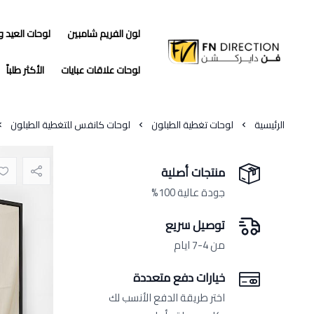
لون الفريم شامبين
لوحات العيد 
فن دايركشن
لوحات علاقات عبايات
الأكثر طلباً
الرئيسية
لوحات تغطية الطبلون
لوحات كانفس للتغطية الطبلون
منتجات أصلية
جودة عالية 100%
توصيل سريع
من 4-7 ايام
خيارات دفع متعددة
اختر طريقة الدفع الأنسب لك