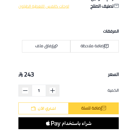
تصنيف المنتج
لوحات كانفس للتغطية الطبلون
المرفقات
إضافة ملاحظة
إرفاق ملف
243
السعر
اسحب و افلت الملف هنا
استعراض
الكمية
إضافة للسلة
اشتري الآن