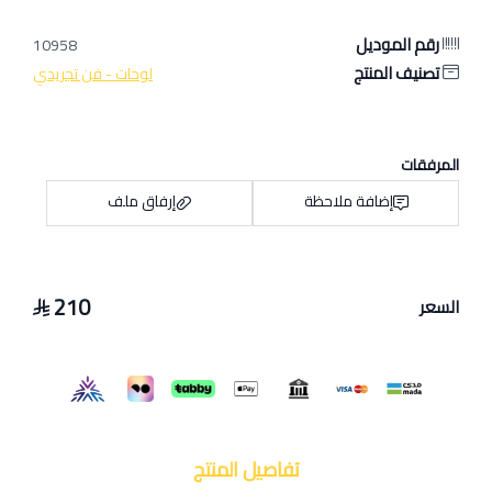
رقم الموديل
10958
تصنيف المنتج
لوحات - فن تجريدي
المرفقات
إضافة ملاحظة
إرفاق ملف
210
السعر
اسحب و افلت الملف هنا
استعراض
تفاصيل المنتج