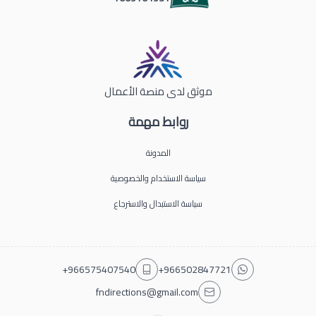
موثق لدى منصة الأعمال
روابط مهمة
المدونة
سياسة الاستخدام والخصوصية
سياسة الاستبدال والاسترجاع
+966575407540
+966502847721
fndirections@gmail.com