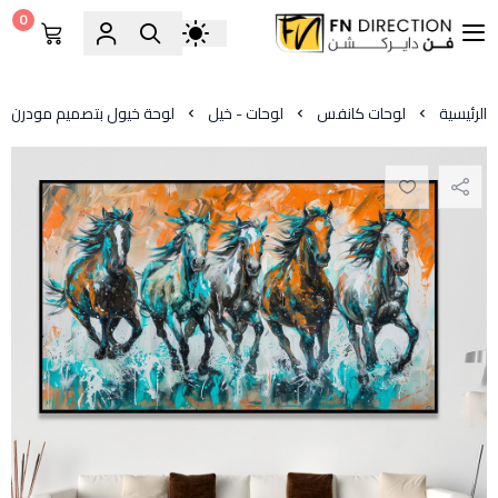
0
فن دايركشن
الرئيسية
لوحات كانفس
لوحات - خيل
لوحة خيول بتصميم مودرن