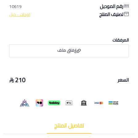
رقم الموديل
10619
تصنيف المنتج
لوحات - خيل
المرفقات
إرفاق ملف
210
السعر
اسحب و افلت الملف هنا
استعراض
تفاصيل المنتج