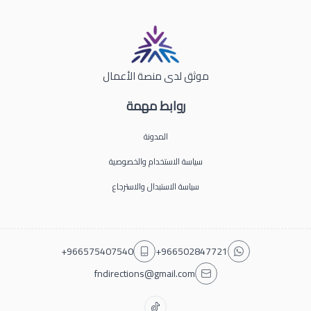
موثق لدى منصة الأعمال
روابط مهمة
المدونة
سياسة الاستخدام والخصوصية
سياسة الاستبدال والاسترجاع
+966575407540
+966502847721
fndirections@gmail.com