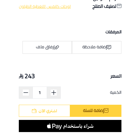
تصنيف المنتج
لوحات كانفس للتغطية الطبلون
المرفقات
إضافة ملاحظة
إرفاق ملف
243
السعر
اسحب و افلت الملف هنا
استعراض
الكمية
إضافة للسلة
اشتري الآن