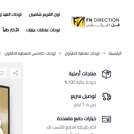
لون الفريم شامبين
لوحات العيد 
فن دايركشن
لوحات علاقات عبايات
الأكثر طلباً
الرئيسية
لوحات تغطية الطبلون
لوحات كانفس للتغطية الطبلون
منتجات أصلية
جودة عالية 100%
توصيل سريع
من 4-7 ايام
خيارات دفع متعددة
اختر طريقة الدفع الأنسب لك