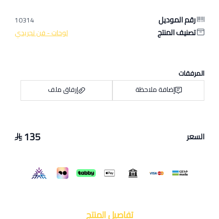
رقم الموديل
10314
تصنيف المنتج
لوحات - فن تجريدي
المرفقات
إضافة ملاحظة
إرفاق ملف
135
السعر
اسحب و افلت الملف هنا
استعراض
تفاصيل المنتج