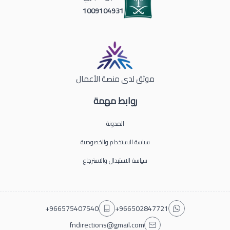
1009104931
موثق لدى منصة الأعمال
روابط مهمة
المدونة
سياسة الاستخدام والخصوصية
سياسة الاستبدال والاسترجاع
+966575407540
+966502847721
fndirections@gmail.com