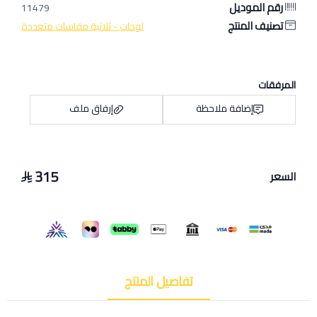
رقم الموديل
11479
تصنيف المنتج
لوحات - ثلاثية مقاسات متعددة
المرفقات
إضافة ملاحظة
إرفاق ملف
315
السعر
اسحب و افلت الملف هنا
استعراض
تفاصيل المنتج