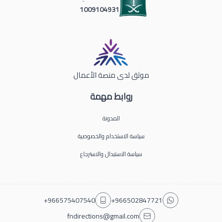
1009104931
موثق لدى منصة الأعمال
روابط مهمة
المدونة
سياسة الاستخدام والخصوصية
سياسة الاستبدال والاسترجاع
+966575407540
+966502847721
fndirections@gmail.com