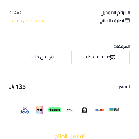
رقم الموديل
11447
تصنيف المنتج
لوحات - فنون متنوعة
المرفقات
إضافة ملاحظة
إرفاق ملف
135
السعر
اسحب و افلت الملف هنا
استعراض
تفاصيل المنتج