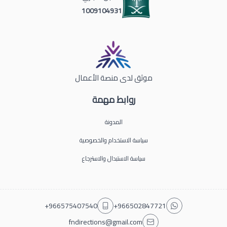
1009104931
موثق لدى منصة الأعمال
روابط مهمة
المدونة
سياسة الاستخدام والخصوصية
سياسة الاستبدال والاسترجاع
+966575407540
+966502847721
fndirections@gmail.com