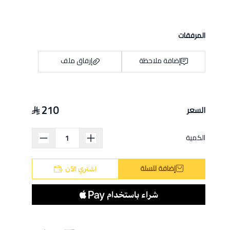
المرفقات
إضافة ملاحظة
إرفاق ملف
210
السعر
اسحب و افلت الملف هنا
استعراض
الكمية
إضافة للسلة
اشتري الآن