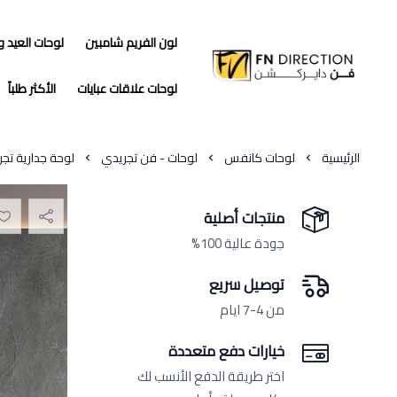
لون الفريم شامبين
لوحات العيد 
فن دايركشن
لوحات علاقات عبايات
الأكثر طلباً
الرئيسية
لوحات كانفس
لوحات - فن تجريدي
لوحة جدارية تج
منتجات أصلية
جودة عالية 100%
توصيل سريع
من 4-7 ايام
خيارات دفع متعددة
اختر طريقة الدفع الأنسب لك