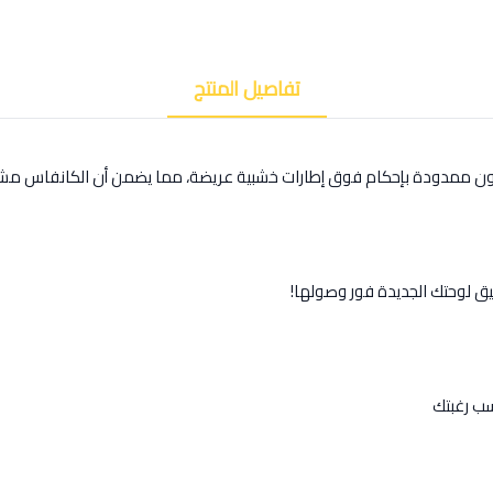
تفاصيل المنتج
كون ممدودة بإحكام فوق إطارات خشبية عريضة، مما يضمن أن الكانفاس مشد
يق لوحتك الجديدة فور وصولها!
ب رغبتك