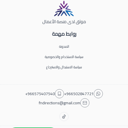
موثق لدى منصة الأعمال
روابط مهمة
المدونة
سياسة الاستخدام والخصوصية
سياسة الاستبدال والاسترجاع
+966575407540
+966502847721
fndirections@gmail.com