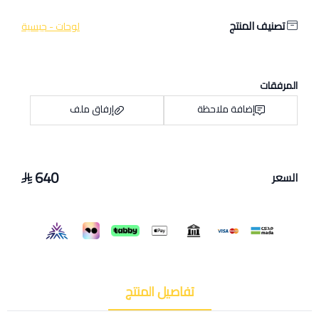
تصنيف المنتج
لوحات - جبسية
المرفقات
إضافة ملاحظة
إرفاق ملف
640
السعر
اسحب و افلت الملف هنا
استعراض
تفاصيل المنتج