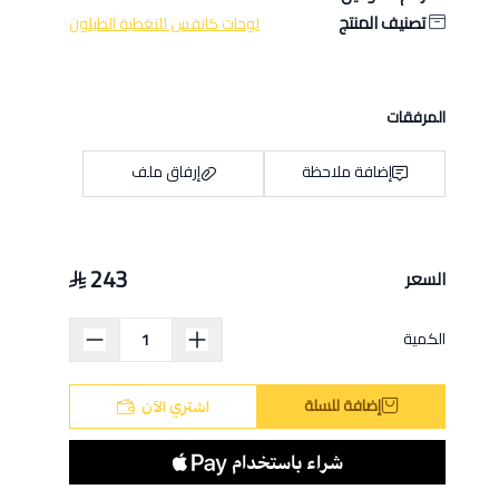
تصنيف المنتج
لوحات كانفس للتغطية الطبلون
المرفقات
إضافة ملاحظة
إرفاق ملف
243
السعر
اسحب و افلت الملف هنا
استعراض
الكمية
إضافة للسلة
اشتري الآن