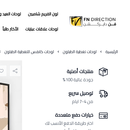
لون الفريم شامبين
لوحات العيد 
فن دايركشن
لوحات علاقات عبايات
الأكثر طلباً
الرئيسية
لوحات تغطية الطبلون
لوحات كانفس للتغطية الطبلون
منتجات أصلية
جودة عالية 100%
توصيل سريع
من 4-7 ايام
خيارات دفع متعددة
اختر طريقة الدفع الأنسب لك