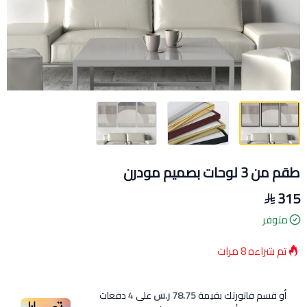
طقم من 3 لوحات بصميم مودرن
315
متوفر
تم شراءه
8
مرات
أو قسم فاتورتك بقيمة
78.75 ر.س
على
4
دفعات