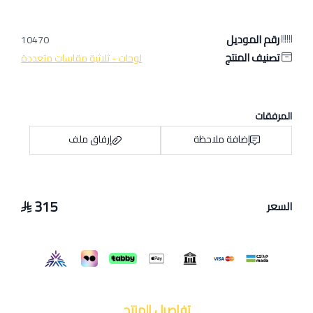
رقم الموديل
10470
تصنيف المنتج
لوحات - ثلاثية مقاسات متعددة
المرفقات
إضافة ملاحظة
إرفاق ملف
315
السعر
اسحب و افلت الملف هنا
استعراض
تفاصيل المنتج