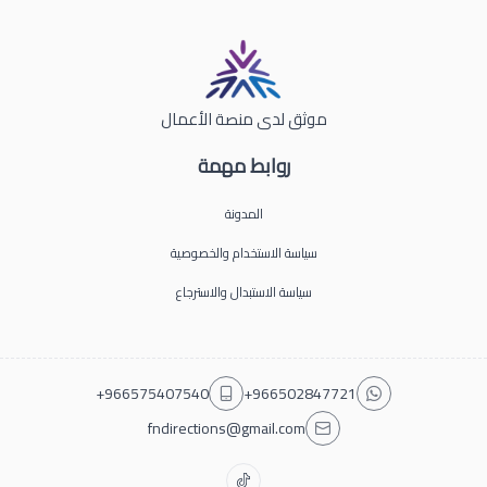
موثق لدى منصة الأعمال
روابط مهمة
المدونة
سياسة الاستخدام والخصوصية
سياسة الاستبدال والاسترجاع
+966575407540
+966502847721
fndirections@gmail.com