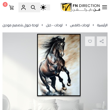
0
فن دايركشن
الرئيسية
لوحات كانفس
لوحات - خيل
لوحة خيول بتصميم مودرن