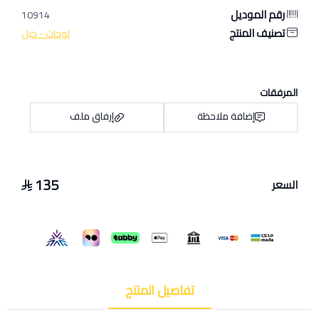
رقم الموديل
10914
تصنيف المنتج
لوحات - خيل
المرفقات
إضافة ملاحظة
إرفاق ملف
135
السعر
اسحب و افلت الملف هنا
استعراض
تفاصيل المنتج