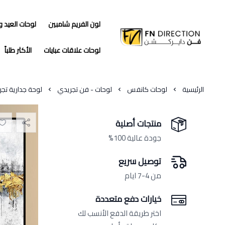
لون الفريم شامبين
لوحات العيد 
فن دايركشن
لوحات علاقات عبايات
الأكثر طلباً
الرئيسية
لوحات كانفس
لوحات - فن تجريدي
لوحة جدارية تج
منتجات أصلية
جودة عالية 100%
توصيل سريع
من 4-7 ايام
خيارات دفع متعددة
اختر طريقة الدفع الأنسب لك