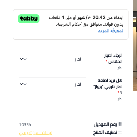
الرجاء اختيار
المقاس
*
اختر
هل تريد اضافة
اطار خارجي "برواز"
؟
*
اختر
رقم الموديل
10334
تصنيف المنتج
لوحات - فن تجريدي