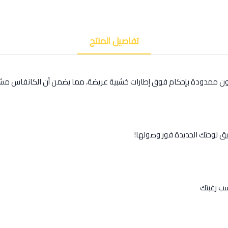
تفاصيل المنتج
كون ممدودة بإحكام فوق إطارات خشبية عريضة، مما يضمن أن الكانفاس مشد
يق لوحتك الجديدة فور وصولها!
ب رغبتك