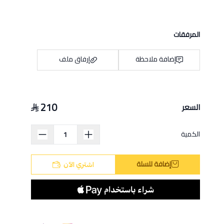
المرفقات
إضافة ملاحظة
إرفاق ملف
210
السعر
اسحب و افلت الملف هنا
استعراض
الكمية
إضافة للسلة
اشتري الآن