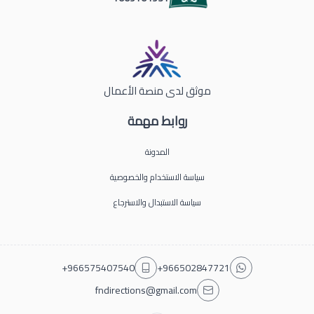
موثق لدى منصة الأعمال
روابط مهمة
المدونة
سياسة الاستخدام والخصوصية
سياسة الاستبدال والاسترجاع
+966575407540
+966502847721
fndirections@gmail.com