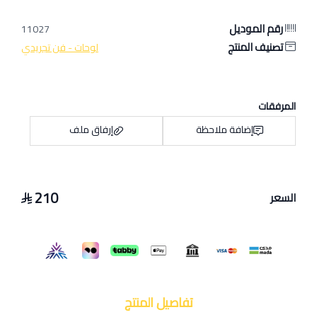
رقم الموديل
11027
تصنيف المنتج
لوحات - فن تجريدي
المرفقات
إضافة ملاحظة
إرفاق ملف
210
السعر
اسحب و افلت الملف هنا
استعراض
تفاصيل المنتج