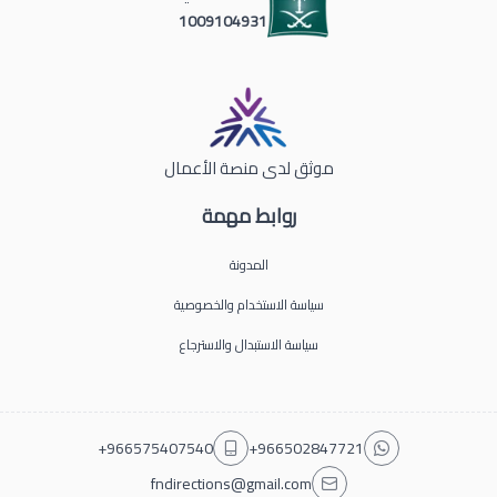
1009104931
موثق لدى منصة الأعمال
روابط مهمة
المدونة
سياسة الاستخدام والخصوصية
سياسة الاستبدال والاسترجاع
+966575407540
+966502847721
fndirections@gmail.com