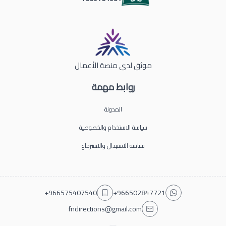
موثق لدى منصة الأعمال
روابط مهمة
المدونة
سياسة الاستخدام والخصوصية
سياسة الاستبدال والاسترجاع
+966575407540
+966502847721
fndirections@gmail.com