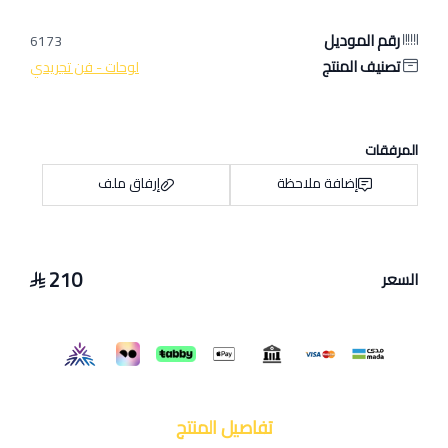
رقم الموديل
6173
تصنيف المنتج
لوحات - فن تجريدي
المرفقات
إضافة ملاحظة
إرفاق ملف
210
السعر
اسحب و افلت الملف هنا
استعراض
تفاصيل المنتج