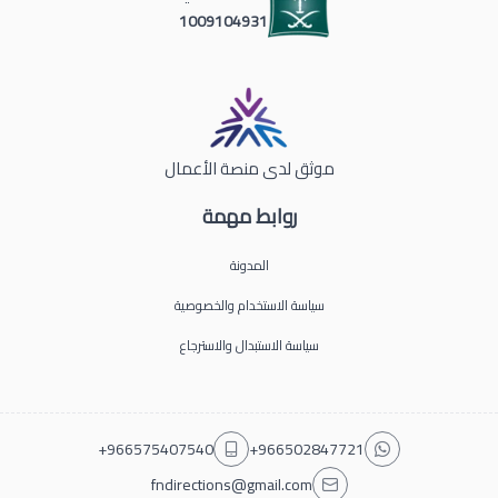
1009104931
موثق لدى منصة الأعمال
روابط مهمة
المدونة
سياسة الاستخدام والخصوصية
سياسة الاستبدال والاسترجاع
+966575407540
+966502847721
fndirections@gmail.com