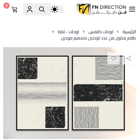
0
فن دايركشن
الرئيسية
لوحات كانفس
لوحات - ثناية
طقم مكون من عدد لوحتين بتصميم مودرن