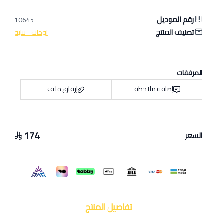
رقم الموديل
10645
تصنيف المنتج
لوحات - ثناية
المرفقات
إضافة ملاحظة
إرفاق ملف
174
السعر
اسحب و افلت الملف هنا
استعراض
تفاصيل المنتج