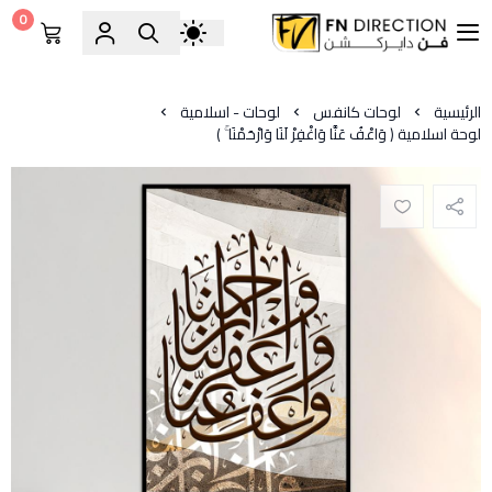
0
فن دايركشن
الرئيسية
لوحات كانفس
لوحات - اسلامية
لوحة اسلامية ﴿ وَاعْفُ عَنَّا وَاغْفِرْ لَنَا وَارْحَمْنَا ۚ )