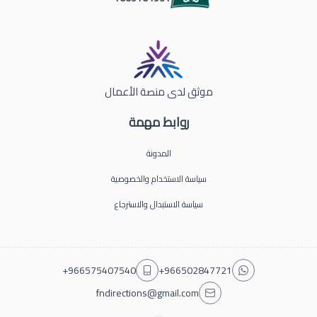
موثق لدى منصة الأعمال
روابط مهمة
المدونة
سياسة الاستخدام والخصوصية
سياسة الاستبدال والاسترجاع
+966575407540
+966502847721
fndirections@gmail.com