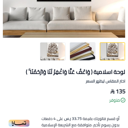
لوحة اسلامية ﴿ وَاعْفُ عَنَّا وَاغْفِرْ لَنَا وَارْحَمْنَا ۚ )
اختر المقاس ليظهر السعر
135
متوفر
أو قسم فاتورتك بقيمة
33.75 ر.س
على
4
دفعات
بدون رسوم تأخير، متوافقة مع الشريعة الإسلامية