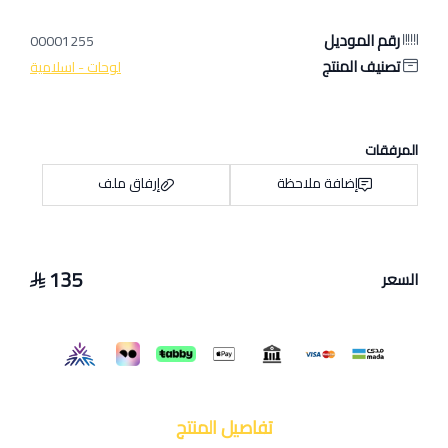
رقم الموديل
00001255
تصنيف المنتج
لوحات - اسلامية
المرفقات
إضافة ملاحظة
إرفاق ملف
135
السعر
اسحب و افلت الملف هنا
استعراض
تفاصيل المنتج