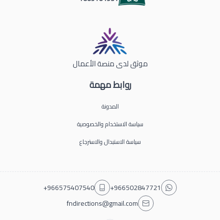
موثق لدى منصة الأعمال
روابط مهمة
المدونة
سياسة الاستخدام والخصوصية
سياسة الاستبدال والاسترجاع
+966575407540
+966502847721
fndirections@gmail.com