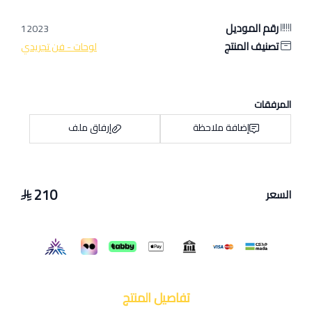
رقم الموديل
12023
تصنيف المنتج
لوحات - فن تجريدي
المرفقات
إضافة ملاحظة
إرفاق ملف
210
السعر
اسحب و افلت الملف هنا
استعراض
تفاصيل المنتج