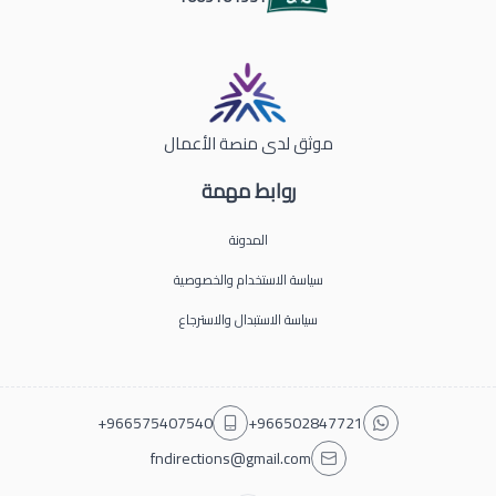
موثق لدى منصة الأعمال
روابط مهمة
المدونة
سياسة الاستخدام والخصوصية
سياسة الاستبدال والاسترجاع
+966575407540
+966502847721
fndirections@gmail.com