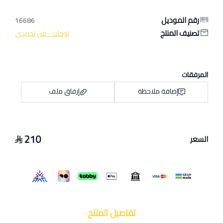
رقم الموديل
16686
تصنيف المنتج
لوحات - فن تجريدي
المرفقات
إضافة ملاحظة
إرفاق ملف
210
السعر
اسحب و افلت الملف هنا
استعراض
تفاصيل المنتج