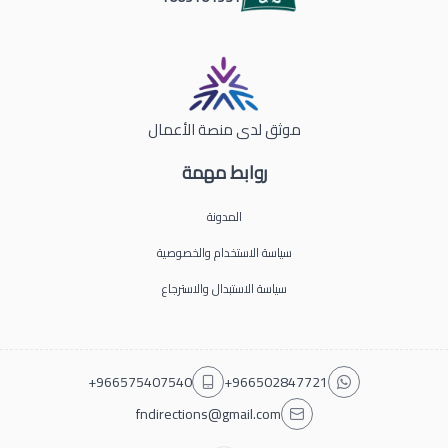
موثق لدى منصة الأعمال
روابط مهمة
المدونة
سياسة الاستخدام والخصوصية
سياسة الاستبدال والاسترجاع
+966575407540
+966502847721
fndirections@gmail.com