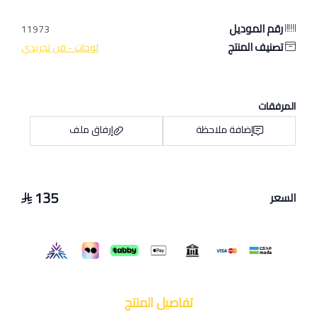
رقم الموديل
11973
تصنيف المنتج
لوحات - فن تجريدي
المرفقات
إضافة ملاحظة
إرفاق ملف
135
السعر
اسحب و افلت الملف هنا
استعراض
تفاصيل المنتج