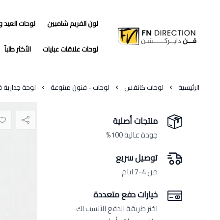
لون الفريم شامبين
لوحات العيد 
فن دايركشن
لوحات علاقات عبايات
الأكثر طلباً
الرئيسية
لوحات كانفس
لوحات - فنون متنوعة
لوحة جدارية ف
منتجات أصلية
جودة عالية 100%
توصيل سريع
من 4-7 ايام
خيارات دفع متعددة
اختر طريقة الدفع الأنسب لك