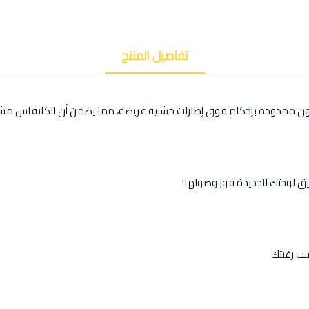
تفاصيل المنتج
كون ممدودة بإحكام فوق إطارات خشبية عريضة، مما يضمن أن الكانفاس مشد
يق لوحتك الجديدة فور وصولها!
ب رغبتك