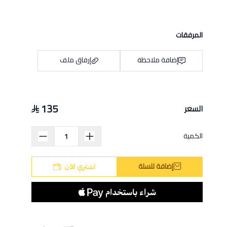
المرفقات
إضافة ملاحظة
إرفاق ملف
135
السعر
اسحب و افلت الملف هنا
استعراض
الكمية
إضافة للسلة
اشتري الآن