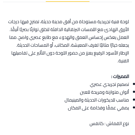
لوحة فنية تجريدية مستوحاة من أفق مدينة حديثة، تمتزج فيها درجات
الأزرق الهادئ مع اللمسات البرتقالية الدافئة لتخلق توازنًا بصريًا أنيقًا.
العمل يعكس إحساس العمق والهدوء مع طابع عصري واضح، مما
يجعله خيارًا مثاليًا لغرف المعيشة، المكاتب، أو المساحات الحديثة.
الإطار الأسود الرفيع يعزز من حضور اللوحة دون التأثير على تفاصيلها
الفنية.
المميزات :
تصميم تجريدي عصري
ألوان متوازنة ومريحة للعين
مناسب للديكورات الحديثة والمينيمال
يضفي عمقًا وفخامة على المكان
نوع القماش : كانفس