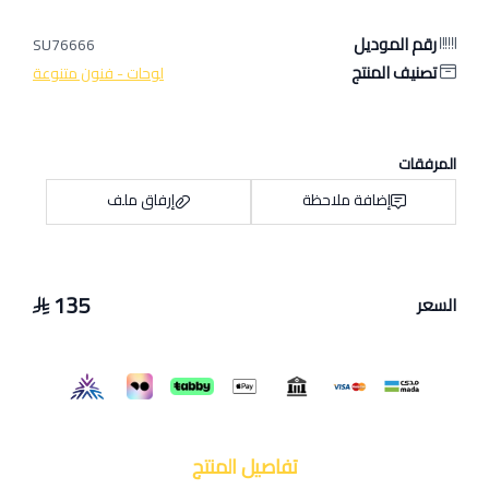
رقم الموديل
SU76666
تصنيف المنتج
لوحات - فنون متنوعة
المرفقات
إضافة ملاحظة
إرفاق ملف
135
السعر
اسحب و افلت الملف هنا
استعراض
تفاصيل المنتج