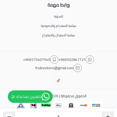
روابط مهمة
المدونة
سياسة الاستخدام والخصوصية
سياسة الاستبدال والاسترجاع
+966575407540
+966502847721
fndirections@gmail.com
الحقوق محفوظة | 2026
فن دايركشن
جاهزين نساعدك 🤝