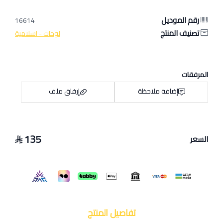
رقم الموديل
16614
تصنيف المنتج
لوحات - اسلامية
المرفقات
إضافة ملاحظة
إرفاق ملف
135
السعر
اسحب و افلت الملف هنا
استعراض
تفاصيل المنتج