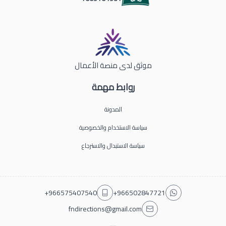
موثق لدى منصة الأعمال
روابط مهمة
المدونة
سياسة الاستخدام والخصوصية
سياسة الاستبدال والاسترجاع
+966575407540
+966502847721
fndirections@gmail.com